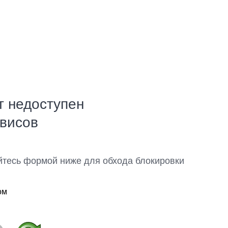
т недоступен
рвисов
йтесь формой ниже для обхода блокировки
ом