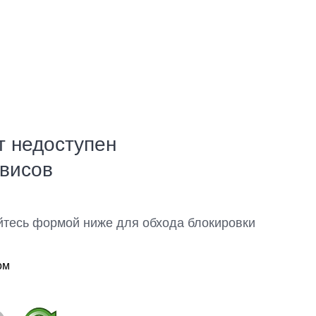
т недоступен
рвисов
йтесь формой ниже для обхода блокировки
ом